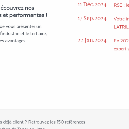
11 Déc.2024
RSE : l
découvrez nos
 et performantes !
17 Sep.2024
Votre in
 de vous présenter un
LATRI
industrie et le tertiaire,
22 Jan.2024
 des avantages…
En 2024
expertis
s déjà client ? Retrouvez les 150 références