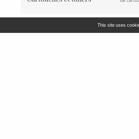
de carto
This site uses cooki
MENU
APF Entreprises 34
Produits et Services
AGEFIPH
L’Obligation d’Emploi des
Travailleurs Handicapés
La Contribution AGEFIPH
L’intérêt d’un partenariat avec
APF Entreprises 34
Documentation
FAQ AGEFIPH
Notre démarche RSE
Nos actualités