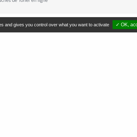
uches de Toner en ligne
es and gives you control over what you want to activate
✓ OK, acc
Comment soutenir nos actions ?
Nous contacter
Commande
de cartouches toner
Collecte
de cartouches toner