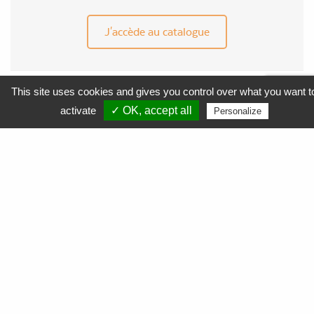
J'accède au catalogue
This site uses cookies and gives you control over what you want t
MENU
activate
✓ OK, accept all
Personalize
APF Entreprises 34
Produits et Services
AGEFIPH
L’Obligation d’Emploi des Travailleurs Handicapés
La Contribution AGEFIPH
L’intérêt d’un partenariat avec APF Entreprises 34
Documentation
FAQ AGEFIPH