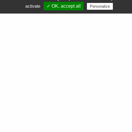
activate
✓ OK, accept all
Personalize
APF Entreprises 34
Produits et Services
AGEFIPH
L’Obligation d’Emploi des Travailleurs Handicapés
La Contribution AGEFIPH
L’intérêt d’un partenariat avec APF Entreprises 34
Documentation
FAQ AGEFIPH
Notre démarche RSE
Nos actualités
Comment soutenir nos actions ?
Nous contacter
Commande
de cartouches toner
Collecte
de cartouches toner