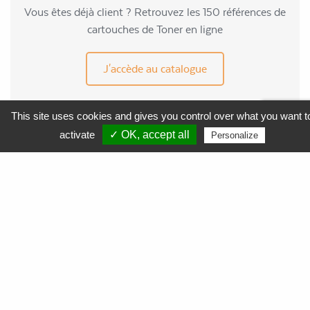
Vous êtes déjà client ? Retrouvez les 150 références de
cartouches de Toner en ligne
J'accède au catalogue
This site uses cookies and gives you control over what you want t
activate
✓ OK, accept all
Personalize
MENU
APF Entreprises 34
Produits et Services
AGEFIPH
L’Obligation d’Emploi des Travailleurs Handicapés
La Contribution AGEFIPH
L’intérêt d’un partenariat avec APF Entreprises 34