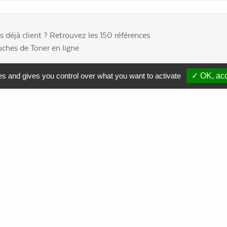
s déjà client ? Retrouvez les 150 références
uches de Toner en ligne
es and gives you control over what you want to activate
✓ OK, acc
Comment soutenir nos actions ?
Nous contacter
Commande
de cartouches toner
Collecte
de cartouches toner