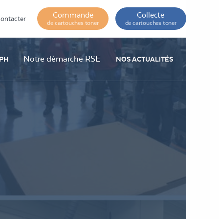
Commande
Collecte
ontacter
de cartouches toner
de cartouches toner
Notre démarche RSE
PH
NOS ACTUALITÉS