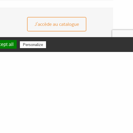
J'accède au catalogue
ept all
Personalize
CONTACT
ZAC Euréka
301 Avenue du Walhalla
34000 MONTPELLIER
France
Tél.
04 67 92 87 19