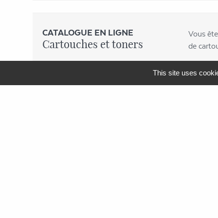
CATALOGUE EN LIGNE
Vous ête
Cartouches et toners
de carto
This site uses cooki
MENU
APF Entreprises 34
Produits et Services
AGEFIPH
L’Obligation d’Emploi des
Travailleurs Handicapés
La Contribution AGEFIPH
L’intérêt d’un partenariat avec
APF Entreprises 34
Documentation