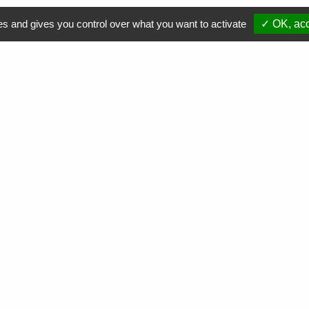
es and gives you control over what you want to activate
✓ OK, acc
Comment soutenir nos actions ?
Nous contacter
Commande
de cartouches toner
Collecte
de cartouches toner