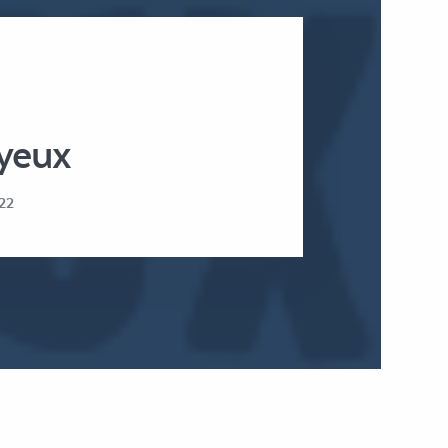
oyeux
22