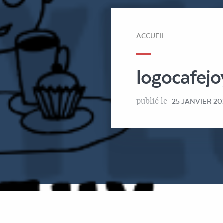
ACCUEIL
logocafej
publié le
25 JANVIER 20