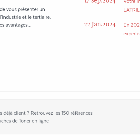
17 Sep.2024
Votre in
 de vous présenter un
LATRI
industrie et le tertiaire,
22 Jan.2024
 des avantages…
En 2024
expertis
s déjà client ? Retrouvez les 150 références
uches de Toner en ligne