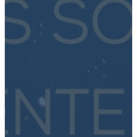
Bonne année 2022 !
C’est la rentrée pour APF Entreprises 34 !
Nous vous souhaitons nos meilleurs vœux pour cette
année 2022, qui, nous l’espérons, sera de bon augure
pour chacun d’entre vous.
Dans notre entreprise adaptée, c’est le clap de début
pour une nouvelle année riche en partenariats, échanges,
expériences, formations, développement…