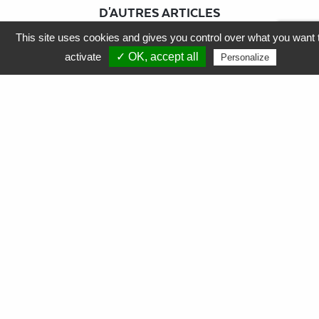
D'AUTRES ARTICLES
susceptible de vous intéresser
This site uses cookies and gives you control over what you want 
activate
✓ OK, accept all
Personalize
17
Mar. 2025
Innovons ensemble : découvrez nos
solutions responsables et performantes !
APF Entreprises 34 est fière de vous présenter un
aperçu de nos activités dans l'industrie et le tertiaire,
des opportunités à venir et des avantages…
Lire la suite
11 Déc.2024
RSE : levier incontournable de performance en
entreprises