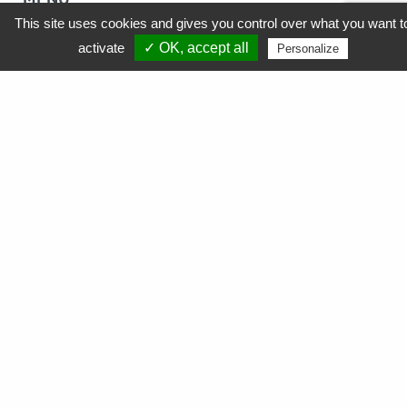
This site uses cookies and gives you control over what you want t
activate
✓ OK, accept all
Personalize
APF Entreprises 34
Produits et Services
AGEFIPH
L’Obligation d’Emploi des Travailleurs Handicapés
La Contribution AGEFIPH
L’intérêt d’un partenariat avec APF Entreprises 34
Documentation
FAQ AGEFIPH
Notre démarche RSE
Nos actualités
Comment soutenir nos actions ?
Nous contacter
Commande
de cartouches toner