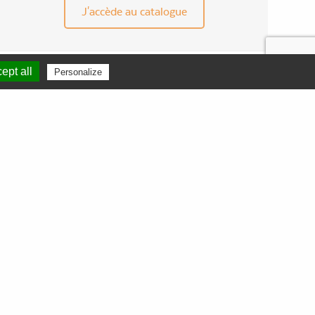
J'accède au catalogue
ept all
Personalize
CONTACT
ZAC Euréka
301 Avenue du Walhalla
34000 MONTPELLIER
France
Tél.
04 67 92 87 19