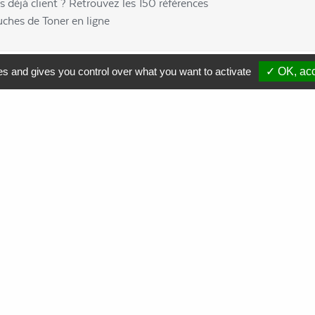
s déjà client ? Retrouvez les 150 références
uches de Toner en ligne
es and gives you control over what you want to activate
✓ OK, acc
Comment soutenir nos actions ?
Nous contacter
Commande
de cartouches toner
Collecte
de cartouches toner