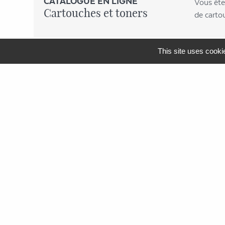
CATALOGUE EN LIGNE
Vous ête
Cartouches et toners
de carto
This site uses cooki
MENU
APF Entreprises 34
Produits et Services
AGEFIPH
L’Obligation d’Emploi des
Travailleurs Handicapés
La Contribution AGEFIPH
L’intérêt d’un partenariat avec
APF Entreprises 34
Documentation
FAQ AGEFIPH
Notre démarche RSE