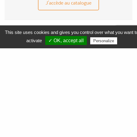
J'accède au catalogue
This site uses cookies and gives you control over what you want t
MENU
activate
✓ OK, accept all
Personalize
APF Entreprises 34
Produits et Services
AGEFIPH
L’Obligation d’Emploi des Travailleurs Handicapés
La Contribution AGEFIPH
L’intérêt d’un partenariat avec APF Entreprises 34
Documentation
FAQ AGEFIPH
Notre démarche RSE