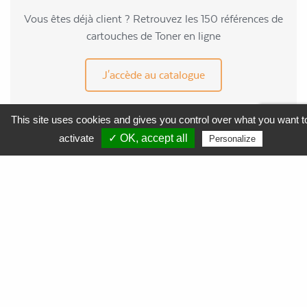
Vous êtes déjà client ? Retrouvez les 150 références de
cartouches de Toner en ligne
J'accède au catalogue
This site uses cookies and gives you control over what you want t
activate
✓ OK, accept all
Personalize
MENU
APF Entreprises 34
Produits et Services
AGEFIPH
L’Obligation d’Emploi des Travailleurs Handicapés
La Contribution AGEFIPH
L’intérêt d’un partenariat avec APF Entreprises 34