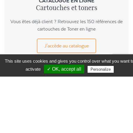
CATALOGUE EN LIGNE
Cartouches et toners
Vous êtes déjà client ? Retrouvez les 150 références de
cartouches de Toner en ligne
J'accède au catalogue
This site uses cookies and gives you control over what you want t
activate
✓ OK, accept all
Personalize
MENU
APF Entreprises 34
Produits et Services
AGEFIPH
L’Obligation d’Emploi des Travailleurs Handicapés