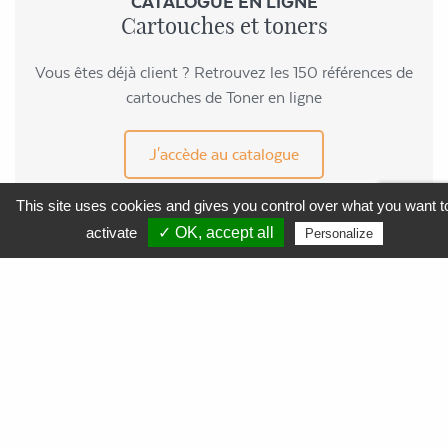
CATALOGUE EN LIGNE
Cartouches et toners
Vous êtes déjà client ? Retrouvez les 150 références de
cartouches de Toner en ligne
J'accède au catalogue
This site uses cookies and gives you control over what you want t
activate
✓ OK, accept all
Personalize
MENU
APF Entreprises 34
Produits et Services
AGEFIPH
L’Obligation d’Emploi des Travailleurs Handicapés