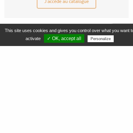
J'accède au catalogue
This site uses cookies and gives you control over what you want t
MENU
activate
✓ OK, accept all
Personalize
APF Entreprises 34
Produits et Services
AGEFIPH
L’Obligation d’Emploi des Travailleurs Handicapés
La Contribution AGEFIPH
L’intérêt d’un partenariat avec APF Entreprises 34
Documentation
FAQ AGEFIPH
Notre démarche RSE