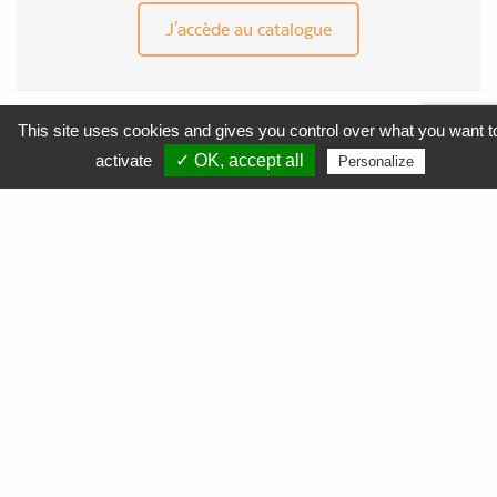
J'accède au catalogue
This site uses cookies and gives you control over what you want t
MENU
activate
✓ OK, accept all
Personalize
APF Entreprises 34
Produits et Services
AGEFIPH
L’Obligation d’Emploi des Travailleurs Handicapés
La Contribution AGEFIPH
L’intérêt d’un partenariat avec APF Entreprises 34
Documentation
FAQ AGEFIPH
Notre démarche RSE