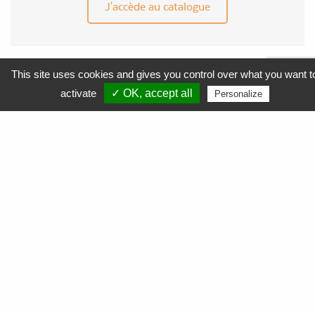
J'accède au catalogue
This site uses cookies and gives you control over what you want t
MENU
activate
✓ OK, accept all
Personalize
APF Entreprises 34
Produits et Services
AGEFIPH
L’Obligation d’Emploi des Travailleurs Handicapés
La Contribution AGEFIPH
L’intérêt d’un partenariat avec APF Entreprises 34
Documentation
FAQ AGEFIPH
Notre démarche RSE