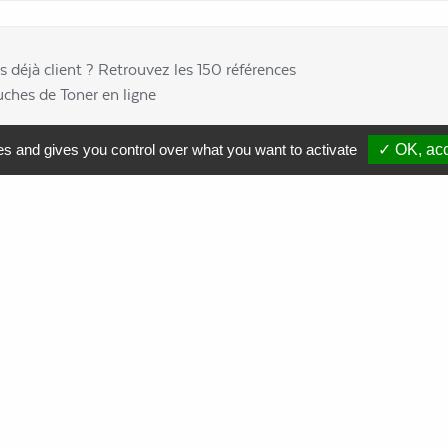
s déjà client ? Retrouvez les 150 références
uches de Toner en ligne
es and gives you control over what you want to activate
✓ OK, acc
Comment soutenir nos actions ?
Nous contacter
Commande
de cartouches toner
Collecte
de cartouches toner