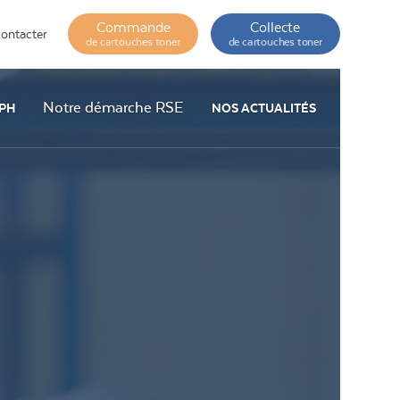
Commande
Collecte
ontacter
de cartouches toner
de cartouches toner
Notre démarche RSE
PH
NOS ACTUALITÉS