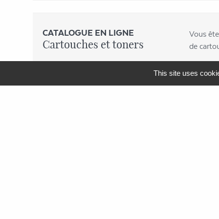
CATALOGUE EN LIGNE
Vous ête
Cartouches et toners
de carto
This site uses cooki
MENU
APF Entreprises 34
Produits et Services
AGEFIPH
L’Obligation d’Emploi des
Travailleurs Handicapés
La Contribution AGEFIPH
L’intérêt d’un partenariat avec
APF Entreprises 34
Documentation