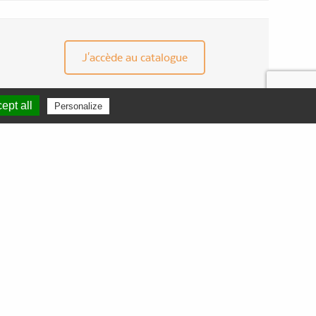
J'accède au catalogue
ept all
Personalize
CONTACT
ZAC Euréka
301 Avenue du Walhalla
34000 MONTPELLIER
France
Tél.
04 67 92 87 19