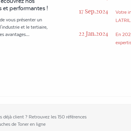
découvrez nos
 et performantes !
17 Sep.2024
Votre in
 de vous présenter un
LATRI
industrie et le tertiaire,
22 Jan.2024
 des avantages…
En 2024
expertis
s déjà client ? Retrouvez les 150 références
uches de Toner en ligne