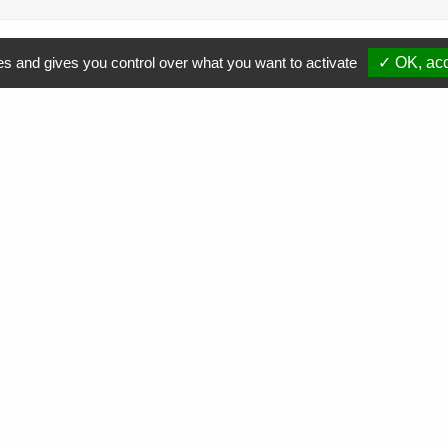
es and gives you control over what you want to activate
✓ OK, acc
Comment soutenir nos actions ?
Nous contacter
Commande
de cartouches toner
Collecte
de cartouches toner