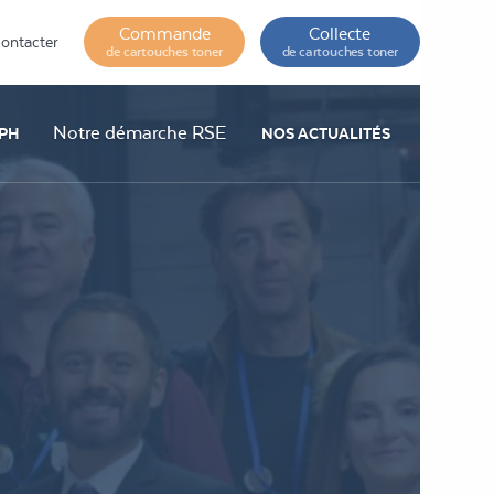
Commande
Collecte
ontacter
de cartouches toner
de cartouches toner
Notre démarche RSE
PH
NOS ACTUALITÉS