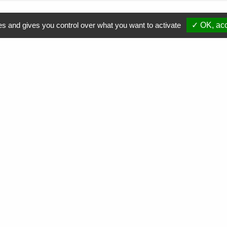
es and gives you control over what you want to activate
✓ OK, acc
Comment soutenir nos actions ?
Nous contacter
Commande
de cartouches toner
Collecte
de cartouches toner