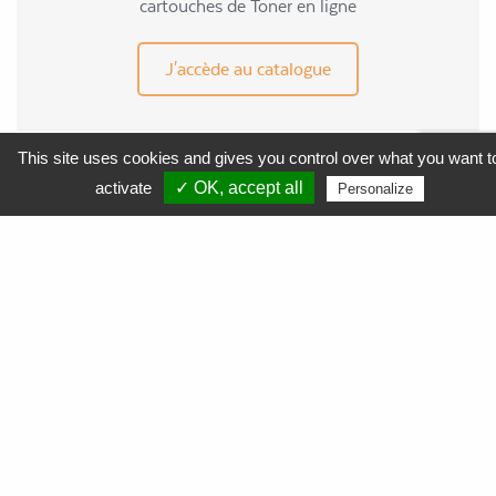
cartouches de Toner en ligne
J'accède au catalogue
This site uses cookies and gives you control over what you want t
MENU
activate
✓ OK, accept all
Personalize
APF Entreprises 34
Produits et Services
AGEFIPH
L’Obligation d’Emploi des Travailleurs Handicapés
La Contribution AGEFIPH
L’intérêt d’un partenariat avec APF Entreprises 34
Documentation
FAQ AGEFIPH