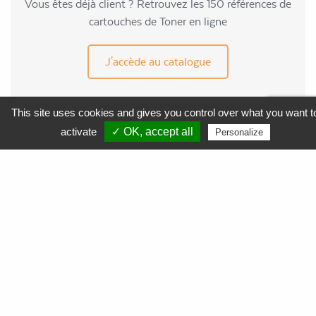
Vous êtes déjà client ? Retrouvez les 150 références de
cartouches de Toner en ligne
J'accède au catalogue
This site uses cookies and gives you control over what you want t
activate
✓ OK, accept all
Personalize
MENU
APF Entreprises 34
Produits et Services
AGEFIPH
L’Obligation d’Emploi des Travailleurs Handicapés
La Contribution AGEFIPH
L’intérêt d’un partenariat avec APF Entreprises 34
Documentation