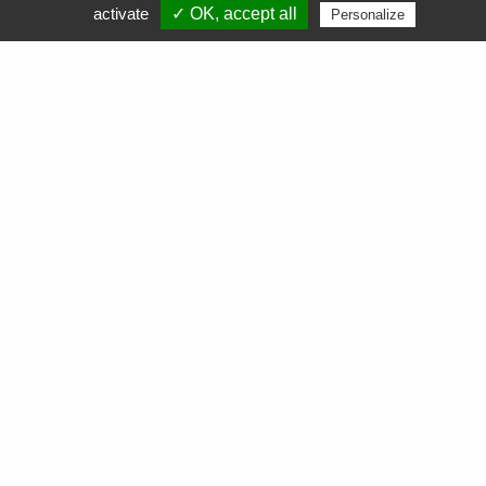
APF Entreprises 34
activate
✓ OK, accept all
Personalize
Produits et Services
AGEFIPH
L’Obligation d’Emploi des Travailleurs Handicapés
La Contribution AGEFIPH
L’intérêt d’un partenariat avec APF Entreprises 34
Documentation
FAQ AGEFIPH
Notre démarche RSE
Nos actualités
Comment soutenir nos actions ?
Nous contacter
Commande
de cartouches toner
Collecte
de cartouches toner