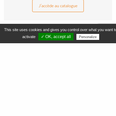
J'accède au catalogue
This site uses cookies and gives you control over what you want t
MENU
activate
✓ OK, accept all
Personalize
APF Entreprises 34
Produits et Services
AGEFIPH
L’Obligation d’Emploi des Travailleurs Handicapés
La Contribution AGEFIPH
L’intérêt d’un partenariat avec APF Entreprises 34
Documentation
FAQ AGEFIPH
Notre démarche RSE