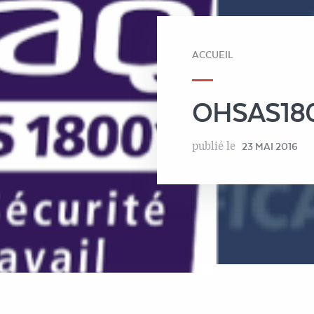
ACCUEIL
OHSAS18
publié le
23 MAI 2016