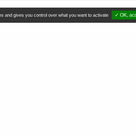
es and gives you control over what you want to activate
✓ OK, acc
Comment soutenir nos actions ?
Nous contacter
Commande
de cartouches toner
Collecte
de cartouches toner