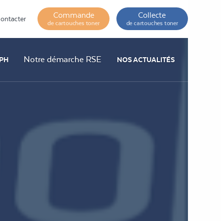
Commande
Collecte
ontacter
de cartouches toner
de cartouches toner
Notre démarche RSE
PH
NOS ACTUALITÉS