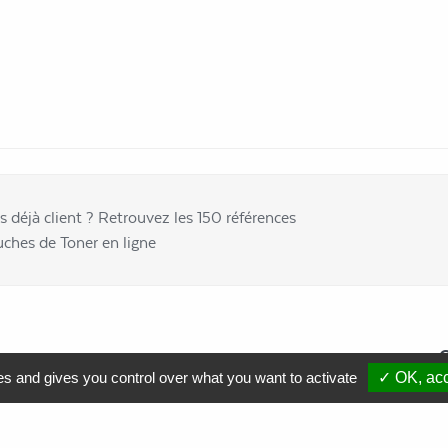
s déjà client ? Retrouvez les 150 références
uches de Toner en ligne
Comment soutenir nos actions ?
es and gives you control over what you want to activate
✓ OK, acc
Nous contacter
Commande
de cartouches toner