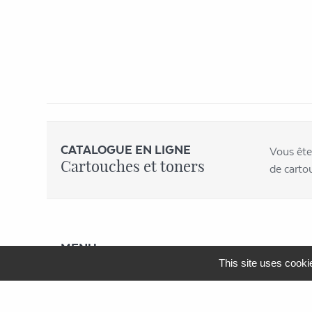
CATALOGUE EN LIGNE
Vous ête
Cartouches et toners
de carto
MENU
APF Entreprises 34
This site uses cooki
Produits et Services
AGEFIPH