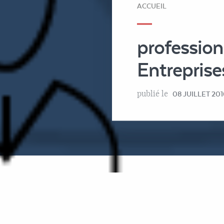
ACCUEIL
professio
Entrepris
publié le
08 JUILLET 201