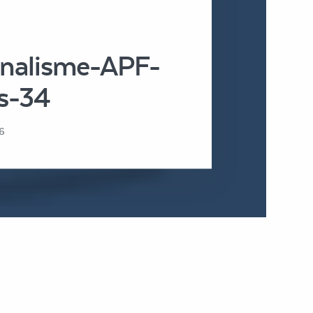
nnalisme-APF-
es-34
6