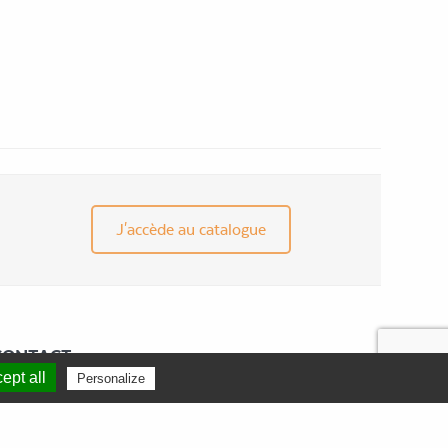
J'accède au catalogue
CONTACT
ZAC Euréka
ept all
Personalize
301 Avenue du Walhalla
34000 MONTPELLIER
France