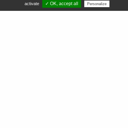
APF Entreprises 34
activate
✓ OK, accept all
Personalize
Produits et Services
AGEFIPH
L’Obligation d’Emploi des Travailleurs Handicapés
La Contribution AGEFIPH
L’intérêt d’un partenariat avec APF Entreprises 34
Documentation
FAQ AGEFIPH
Notre démarche RSE
Nos actualités
Comment soutenir nos actions ?
Nous contacter
Commande
de cartouches toner
Collecte
de cartouches toner