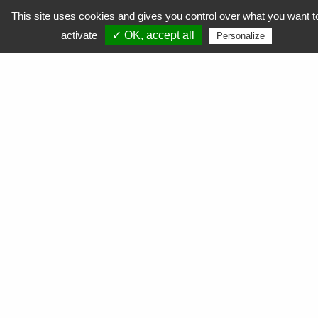
This site uses cookies and gives you control over what you want t
activate
✓ OK, accept all
Personalize
APF Entreprises 34
Produits et Services
AGEFIPH
L’Obligation d’Emploi des Travailleurs Handicapés
La Contribution AGEFIPH
L’intérêt d’un partenariat avec APF Entreprises 34
Documentation
FAQ AGEFIPH
Notre démarche RSE
Nos actualités
Comment soutenir nos actions ?
Nous contacter
Commande
de cartouches toner