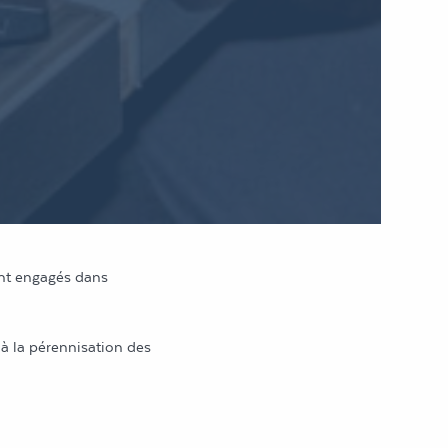
eprésentent 4,6% des
 accueilli pas moins de
ent engagés dans
à la pérennisation des