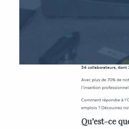
d’Emplo
Handic
D’après le dernier rece
recrutements en 2021.
Chez APF Entreprises 34
34 collaborateurs, dont 
Avec plus de 70% de not
l’insertion professionne
Comment répondre à l’Obl
emplois ? Découvrez no
Qu’est-ce qu