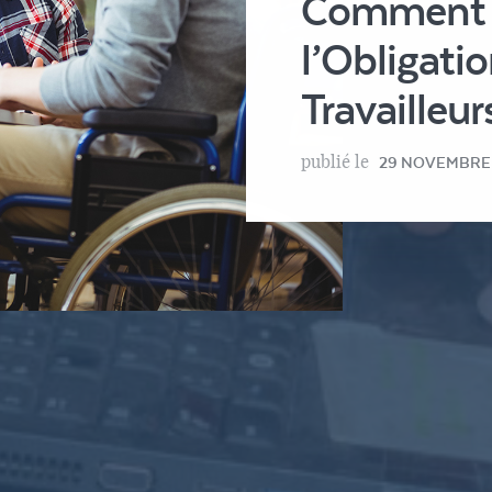
Comment 
l’Obligati
Travailleu
publié le
29 NOVEMBRE
 répondre à l’Oblig