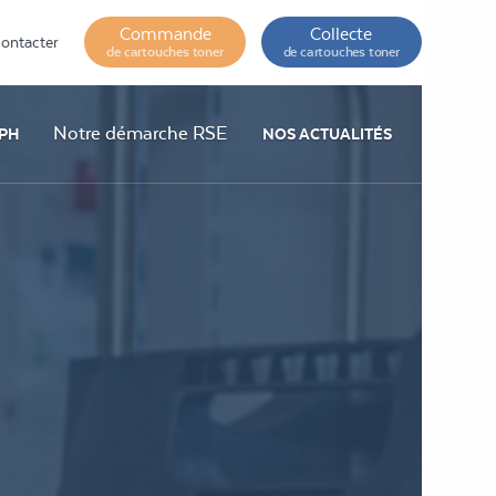
Commande
Collecte
ontacter
de cartouches toner
de cartouches toner
Notre démarche RSE
PH
NOS ACTUALITÉS