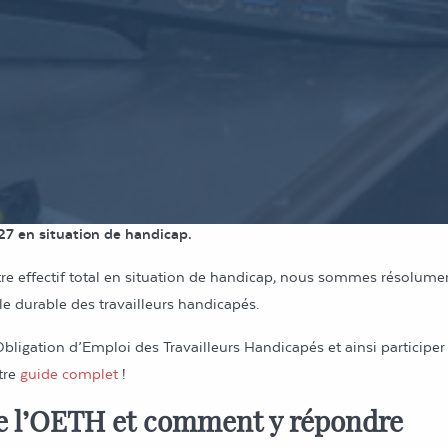
i des Travailleurs
apés ?
nsement de Pôle Emploi, les personnes en situation de handicap r
, elles ont été 79% parmi nos recrutements : en 2021, nous avons
27 en situation de handicap.
re effectif total en situation de handicap, nous sommes résolum
lle durable des travailleurs handicapés.
igation d’Emploi des Travailleurs Handicapés et ainsi participer 
tre
guide complet
!
e l’OETH et comment y répondre