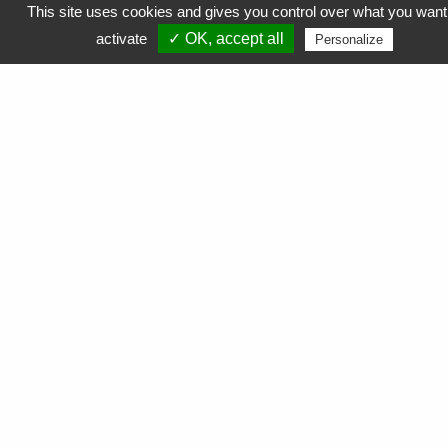
This site uses cookies and gives you control over what you want
activate
✓ OK, accept all
Personalize
« Depuis la mise en place de la RSE, je me sens plus
impliqué envers mes collaborateurs, plus à l’écoute,
j’ai envie d’aller jusqu’au bout de leurs demandes.
Je connais mieux leurs besoins et je peux amener
des améliorations pour leur bien-être. »
Patrick LECIEUX
Chef d’équipe atelier de recyclage de Cartouches toner
APF Entreprises 34